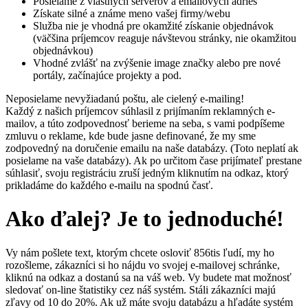
Posielame z vlastných serverov a emailových adries
Získate silné a známe meno vašej firmy/webu
Služba nie je vhodná pre okamžité získanie objednávok
(väčšina príjemcov reaguje návštevou stránky, nie okamžitou
objednávkou)
Vhodné zvlášť na zvýšenie image značky alebo pre nové
portály, začínajúce projekty a pod.
Neposielame nevyžiadanú poštu, ale cielený e-mailing!
Každý z našich príjemcov súhlasil z prijímaním reklamných e-
mailov, a túto zodpovednosť berieme na seba, s vami podpíšeme
zmluvu o reklame, kde bude jasne definované, že my sme
zodpovedný na doručenie emailu na naše databázy. (Toto neplatí ak
posielame na vaše databázy). Ak po určitom čase prijímateľ prestane
súhlasiť, svoju registráciu zruší jedným kliknutím na odkaz, ktorý
prikladáme do každého e-mailu na spodnú časť.
Ako ďalej? Je to jednoduché!
Vy nám pošlete text, ktorým chcete osloviť 856tis ľudí, my ho
rozošleme, zákazníci si ho nájdu vo svojej e-mailovej schránke,
kliknú na odkaz a dostanú sa na váš web. Vy budete mat možnosť
sledovať on-line štatistiky cez náš systém. Stáli zákazníci majú
zľavy od 10 do 20%. Ak už máte svoju databázu a hľadáte systém