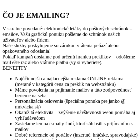
ČO JE EMAILING?
V skratne povedané: elektronické letáky do poštových schránok –
emailov. Vašu grafickú ponuku pošleme do schránok našich
užívateľov alebo firiem.
Naše služby poskytujeme so zárukou vrátenia peňazí alebo
opakovaného odoslania!
Pokiaľ kampaň dosiahne pod určenú hranicu preklikov = odošleme
mail ešte raz alebo vrátime platbu (vy si vyberiete).
BENEFITY
Najúčinnejšia a najlacnejšia reklama ONLINE reklama
(merané v kategórii cena za preklik na webstránku)
Máme povolenia na prijímanie mailov a túto zodpovednosť
berieme na seba
Personalizácia oslovenia (špeciálna ponuka pre janko @
mrkvicka.sk)
Okamžitá efektivita – zvýšenie návštevnosti webu pomáha aj
vyhľadávačom
Zasielame len na e-maily ľudí, ktorí súhlasili s prijímaním e-
mailov
Dobré referencie od portálov (inzertné, hráčske, spravodajské)