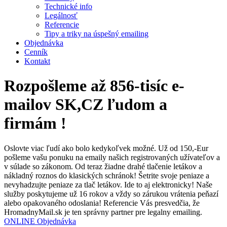
Technické info
Legálnosť
Referencie
Tipy a triky na úspešný emailing
Objednávka
Cenník
Kontakt
Rozpošleme až 856-tisíc e-
mailov SK,CZ ľudom a
firmám !
Oslovte viac ľudí ako bolo kedykoľvek možné.
Už od 150,-Eur
pošleme vašu ponuku na emaily našich registrovaných užívateľov a
v súlade so zákonom. Od teraz žiadne drahé tlačenie letákov a
nákladný roznos do klasických schránok! Šetrite svoje peniaze a
nevyhadzujte peniaze za tlač letákov. Ide to aj elektronicky!
Naše
služby poskytujeme už 16 rokov a vždy so zárukou vrátenia peňazí
alebo opakovaného odoslania! Referencie Vás presvedčia, že
HromadnyMail.sk je ten správny partner pre legalny emailing.
ONLINE Objednávka