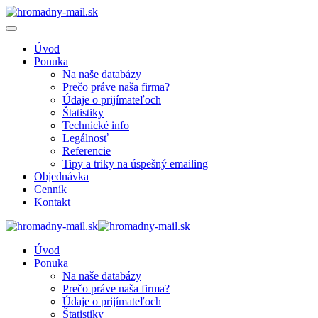
Úvod
Ponuka
Na naše databázy
Prečo práve naša firma?
Údaje o prijímateľoch
Štatistiky
Technické info
Legálnosť
Referencie
Tipy a triky na úspešný emailing
Objednávka
Cenník
Kontakt
Úvod
Ponuka
Na naše databázy
Prečo práve naša firma?
Údaje o prijímateľoch
Štatistiky