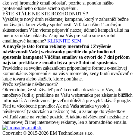
ako svoj hromadný email odoslať, pozrite si ponuku nášho
profesionálneho odosielacieho systému.
EŠTE STÁLE NIE STE ROZHODNUTÝ?
Vyskúšajte nový druh reklamnej kampane, ktorý v zahraničí bežne
používajú takmer všetky spoločnosti. Vďaka našim 11-ročným
skúsenostiam Vám vieme pripraviť naozaj účinnú kampaň ušitú na
mieru za nízke náklady. Zaujíma Vás pre koho sme už robili
emailingové kampane?
KLIKNITE SEM
A navyše je táto forma reklamy merateľná ! Zvýšenie
návštevnosti Vašej webstránky pocítite do pár hodín od
spustenia kampane! Väčšina emailov sa otvorí do 7 dní pričom
najviac preklikov z emailu býva prvé 3 dni od spustenia.
Pravidelne sa svojim zákazníkom pripomínajte formou e-mailovej
komunikácie. Spomenú si na vás v momente, kedy budú uvažovať o
kúpe tovaru alebo služieb, ktoré ponúkate.
Prečo zvýšenie návštevnosti?
Okrem toho, že si užívateľ prečíta email a dozvie sa o Vás, tak
množstvo ľudí aj preklikne na Vašu webstránku pre získanie bližších
informácií. A návštevnosť je veľmi dôležitá pre vyhľadávač google.
Platí tu všeobecné pravidlo: Ak má Vaša stránka vysokú
návštevnosť (v stovkách a tisícoch) tak ju zaraduje do výsledkov
vyhľadávanie na vrchné pozície. A takúto návštevnosť nezískate z
bannerovej či inej internetovej reklamy, len z hromadného emailu.
Copyright © 2015-
2026 EM Technologies s.r.o.