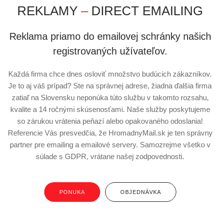
REKLAMY
–
DIRECT EMAILING
Reklama priamo do emailovej schránky našich
registrovaných užívateľov.
Každá firma chce dnes osloviť množstvo budúcich zákazníkov.
Je to aj váš prípad? Ste na správnej adrese, žiadna ďalšia firma
zatiaľ na Slovensku neponúka túto službu v takomto rozsahu,
kvalite a 14 ročnými skúsenosťami. Naše služby poskytujeme
so zárukou vrátenia peňazí alebo opakovaného odoslania!
Referencie Vás presvedčia, že HromadnyMail.sk je ten správny
partner pre emailing a emailové servery. Samozrejme všetko v
súlade s GDPR, vrátane našej zodpovednosti.
PONUKA
OBJEDNÁVKA